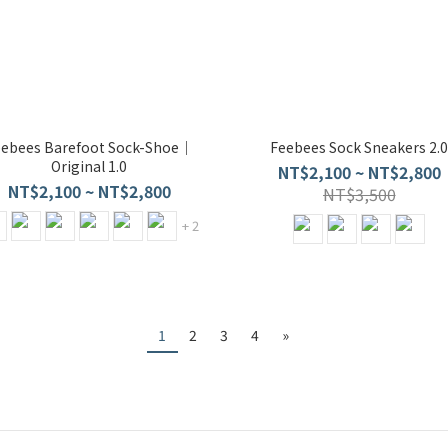
eebees Barefoot Sock-Shoe｜
Feebees Sock Sneakers 2.0
Original 1.0
NT$2,100 ~ NT$2,800
NT$2,100 ~ NT$2,800
NT$3,500
+ 2
1
2
3
4
»