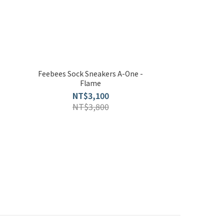
Feebees Sock Sneakers A-One -
Flame
NT$3,100
NT$3,800