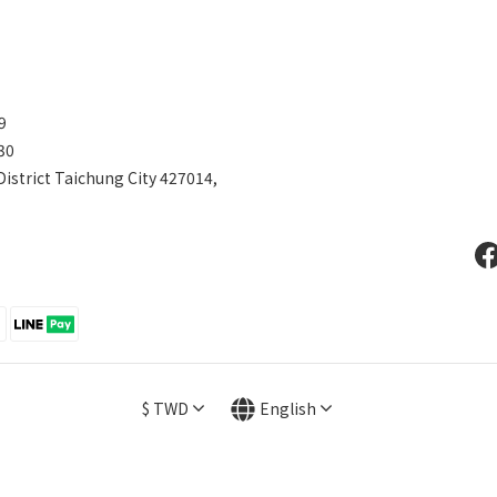
599
30
District Taichung City 427014,
$
TWD
English