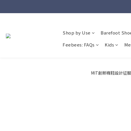
Shop by Use
Barefoot Sho
Feebees: FAQs
Kids
Me
MIT創新襪鞋設計征