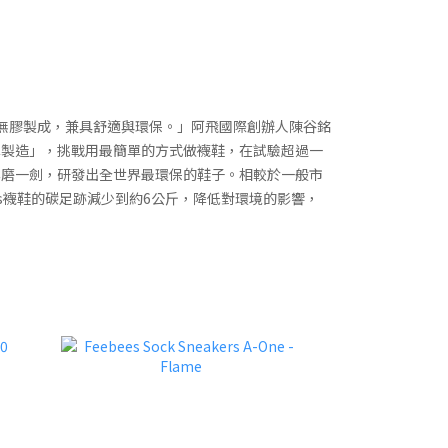
無膠製成，兼具舒適與環保。」阿飛國際創辦人陳谷銘
單製造」，挑戰用最簡單的方式做襪鞋，在試驗超過一
年磨一劍，研發出全世界最環保的鞋子。相較於一般市
ees襪鞋的碳足跡減少到約6公斤，降低對環境的影響，