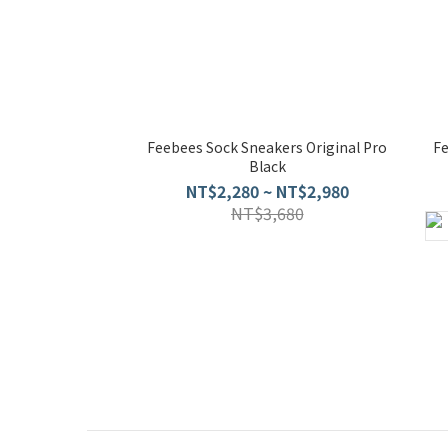
Feebees Sock Sneakers Original Pro
F
Black
NT$2,280 ~ NT$2,980
NT$3,680