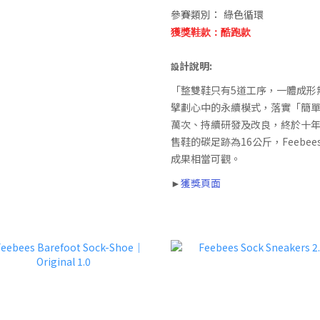
參賽類別：
綠色循環
獲獎鞋款：酷跑款
計說明:
設
「整雙鞋只有5道工序，一體成形
擘劃心中的永續模式，落實「簡
萬次、持續研發及改良，終於十
售鞋的碳足跡為16公斤，Feeb
成果相當可觀。
獲獎頁面
►