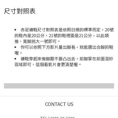
尺寸對照表
赤足襪鞋尺寸對照表是依照日規的標準而定，20號
的鞋內是20公分，21號的鞋裡面是21公分，以此類
推，寬腳挑大一號即可。
你可以依照下方影片量出腳長，就能選出合腳的鞋
喔。
襪鞋穿起來後腳跟不要凸出去，前腳掌在前面混紗
區域即可，這個看影片會更清楚喔。
CONTACT US