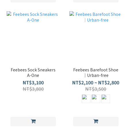
Feebees Sock Sneakers
Feebees Barefoot Shoe
A-One
｜Urban-free
NT$3,100
NT$2,100 ~ NT$2,800
NT$3,800
NT$3,500