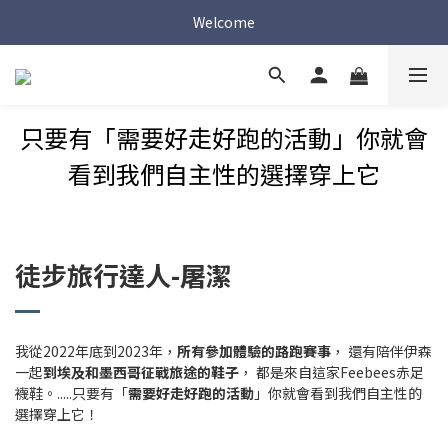
Welcome
Welcome
Welcome
只要有「
需要好走好跑的活動」你就會
看到我們自主性的選擇穿上它
徒步旅行達人-屠潔
我從2022年底到2023年，
所有參加體驗的路跑賽事
， 還有陪伴伊森
一起
到埃及和墨西哥征戰旅途的鞋子
， 都是來自這家Feebees赤足
襪鞋。.....只要有「
需要好走好跑的活動
」你就會看到我們自主性的
選擇穿上它！