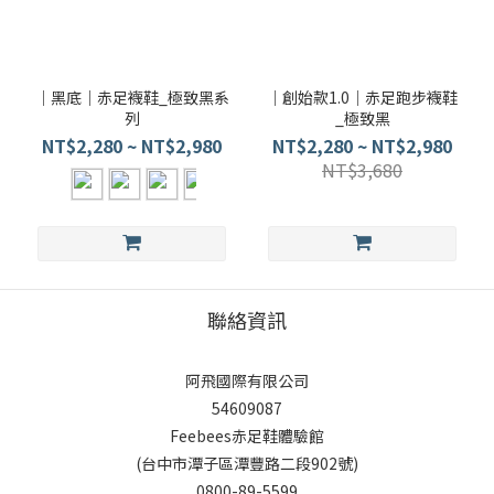
｜黑底｜赤足襪鞋_極致黑系
｜創始款1.0｜赤足跑步襪鞋
列
_極致黑
NT$2,280 ~ NT$2,980
NT$2,280 ~ NT$2,980
NT$3,680
聯絡資訊
阿飛國際有限公司
54609087
Feebees赤足鞋體驗館
(台中市潭子區潭豐路二段902號)
0800-89-5599