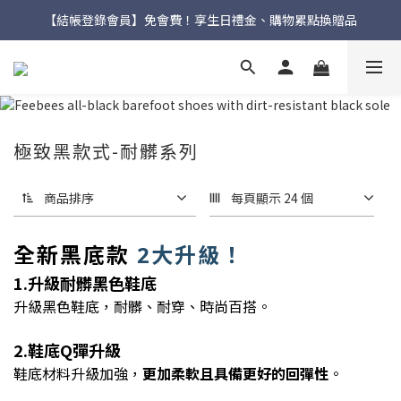
【結帳登錄會員】免會費！享生日禮金、購物累點換贈品
新品上市🔥九天聯名環台款【一吉邦火焰紅】
夏日快閃優惠🏖️滿額送流動輕壓縮襪✨
新品上市🔥九天聯名環台款【一吉邦火焰紅】
極致黑款式-耐髒系列
商品排序
每頁顯示 24 個
全新黑底款
2大升級！
1.升級耐髒黑色鞋底
升級黑色鞋底，耐髒、
耐穿、時尚百搭
。
2.鞋底Q彈升級
鞋底材料升級加強，
更加柔軟且具備更好的回彈性
。