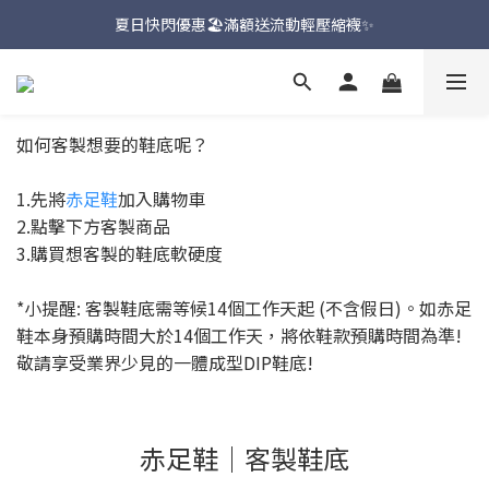
新品上市🔥九天聯名環台款【一吉邦火焰紅】
夏日快閃優惠🏖️滿額送流動輕壓縮襪✨
新品上市🔥九天聯名環台款【一吉邦火焰紅】
如何客製想要的鞋底呢？
1.先將
赤足鞋
加入購物車
2.點擊下方客製商品
3.購買想客製的鞋底軟硬度
*小提醒: 客製鞋底需等候14個工作天起 (不含假日)。如赤足
鞋本身預購時間大於14個工作天，將依鞋款預購時間為準!
敬請享受業界少見的一體成型DIP鞋底!
赤足鞋｜客製鞋底