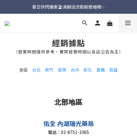
新品上市🔥九天聯名環台款【一吉邦火焰紅】
夏日快閃優惠🏖️滿額送流動輕壓縮襪✨
新品上市🔥九天聯名環台款【一吉邦火焰紅】
經銷據點
（營業時間僅供參考，實際營業時間以各店公告為主）
全區
台北
新竹
苗栗
台中
彰化
嘉義
高雄
北部地區
佑全 內湖瑞光藥局
電話：
02-8751-3365