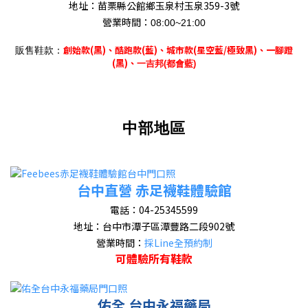
地址：
苗栗縣公館鄉玉泉村玉泉359-3號
營業時間：
08:00~21:00
創始款(黑)、
酷跑款(藍)、城市款(星空藍/極致黑)、一腳蹬
販售鞋款：
(黑)、
一吉邦(都會藍)
中部地區
台中直營 赤足襪鞋體驗館
電話：
04-25345599
地址：
台中市潭子區潭豐路二段902號
營業時間：
採Line全預約制
可體驗所有鞋款
佑全 台中永福藥局