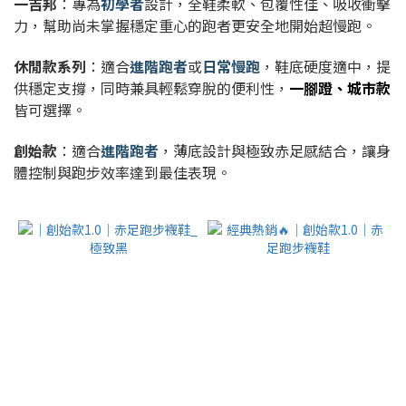
一吉邦
：專為
初學者
設計，全鞋柔軟、包覆性佳、吸收衝擊
力，幫助尚未掌握穩定重心的跑者更安全地開始超慢跑。
休閒款
系列
：適合
進階跑者
或
日常慢跑
，鞋底硬度適中，提
供穩定支撐，同時兼具輕鬆穿脫的便利性，
一腳蹬、城市款
皆可選擇
。
創始款
：
適合
進階跑者
，薄底設計與極致赤足感結合，讓身
體控制與跑步效率達到最佳表現。