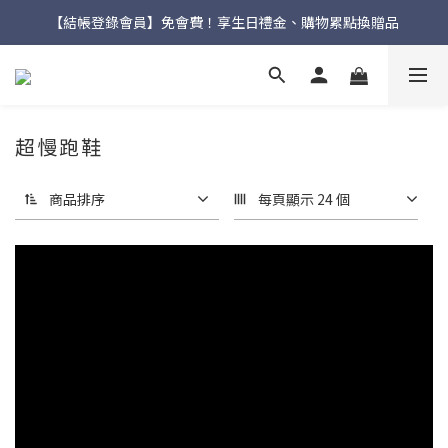
【結帳登錄會員】免會費！享生日禮金、購物累點換贈品
新品上市🔥九天聯名環台款【一吉邦火焰紅】
夏日快閃優惠🏖️滿額送流動輕壓縮襪✨
新品上市🔥九天聯名環台款【一吉邦火焰紅】
超慢跑鞋
商品排序
每頁顯示 24 個