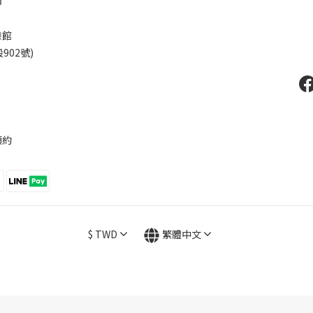
司
驗館
02號)
預約
$
TWD
繁體中文