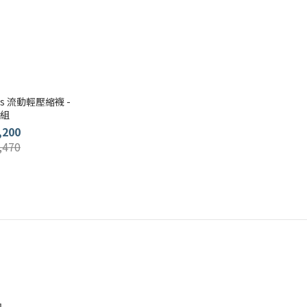
s 流動輕壓縮襪 -
入組
,200
,470