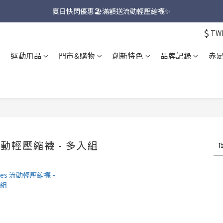
新品上市🔥九天聯名環台款【一吉邦火焰紅】
夏日快閃優惠🏖️滿額送流動輕壓縮襪✨
$
TW
新品上市🔥九天聯名環台款【一吉邦火焰紅】
運動用品
門市&購物
創新特色
品牌記錄
赤足
 流動輕壓縮襪 - 多入組