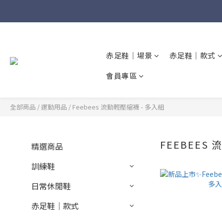
赤足鞋｜場景
赤足鞋｜款式
會員專區
全部商品
/
運動用品
/
Feebees 流動輕壓縮襪 - 多入組
FEEBEES
精選商品
訓練鞋
日常休閒鞋
赤足鞋｜款式