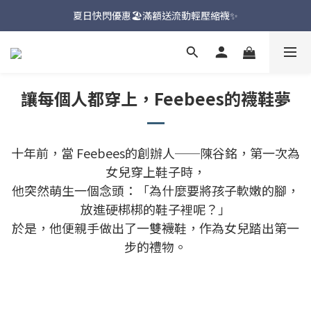
新品上市🔥九天聯名環台款【一吉邦火焰紅】
夏日快閃優惠🏖️滿額送流動輕壓縮襪✨
新品上市🔥九天聯名環台款【一吉邦火焰紅】
讓每個人都穿上，
Feebees的襪鞋夢
十年前，當 Feebees的創辦人──陳谷銘，第一次為
女兒穿上鞋子時，
他突然萌生一個念頭：「為什麼要將孩子軟嫩的腳，
放進硬梆梆的鞋子裡呢？」
於是，他便親手做出了一雙襪鞋，作為女兒踏出第一
步的禮物。