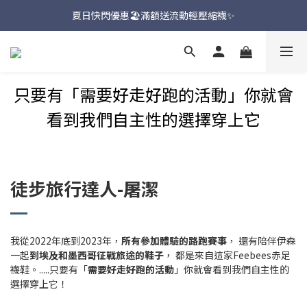
新品上市🔥九天聯名環台款【一吉邦火焰紅】
夏日快閃優惠🏖️滿額送流動輕壓縮襪✨
新品上市🔥九天聯名環台款【一吉邦火焰紅】
只要有「
需要好走好跑的活動」你就會
看到我們自主性的選擇穿上它
徒步旅行達人-屠潔
我從2022年底到2023年，
所有參加體驗的路跑賽事
， 還有陪伴伊森
一起
到埃及和墨西哥征戰旅途的鞋子
， 都是來自這家Feebees赤足
襪鞋。.....只要有「
需要好走好跑的活動
」你就會看到我們自主性的
選擇穿上它！