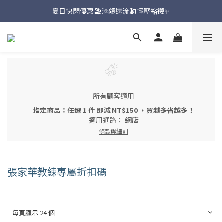
新品上市🔥九天聯名環台款【一吉邦火焰紅】
夏日快閃優惠🏖️滿額送流動輕壓縮襪✨
新品上市🔥九天聯名環台款【一吉邦火焰紅】
所有顧客適用
指定商品：任選 1 件 即減 NT$150 ，買越多省越多！
適用通路：
網店
條款與細則
張家華教練專屬折扣碼
每頁顯示 24 個